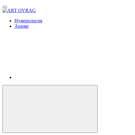
ART
OVRAG
Нумерология
Аниме