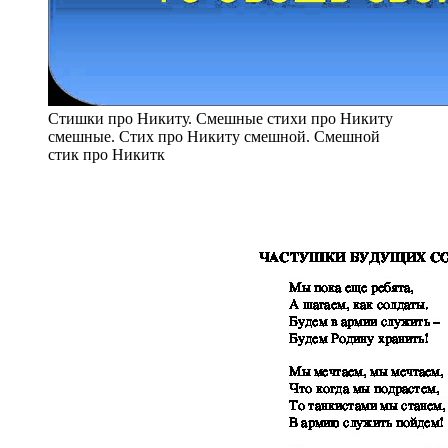
Стишки про Никиту. Смешные стихи про Никиту
смешные. Стих про Никиту смешной. Смешной
стик про Никитк