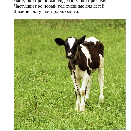
Частушки про новый год. Частушки про зиму.
Частушки про новый год смешные для детей.
Зимние частушки про новый год