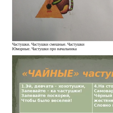
Частушки. Частушки смешные. Частушки
Юморные. Частушки про начальника