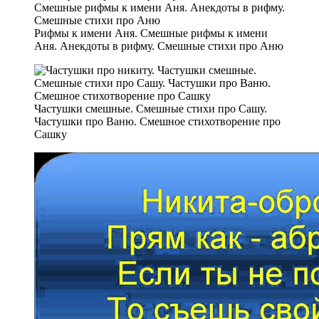
Рифмы к имени Аня. Смешные рифмы к имени
Аня. Анекдоты в рифму. Смешные стихи про Аню
Частушки смешные. Смешные стихи про Сашу.
Частушки про Ваню. Смешное стихотворение про
Сашку