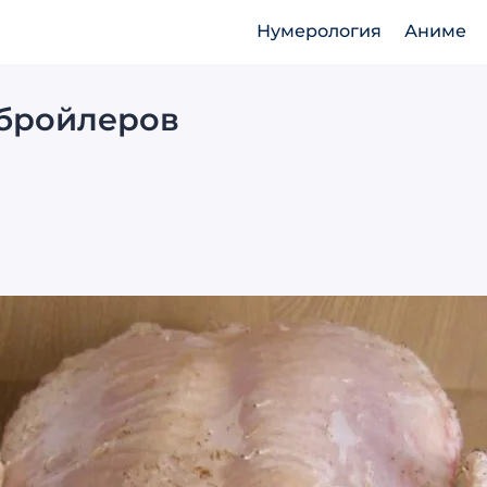
Нумерология
Аниме
 бройлеров