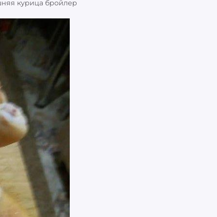
шняя курица бройлер