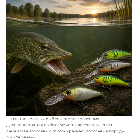
Название красных рыб семейства лососевых.
Дальневосточная рыба семейства лососевых. Рыба
семейства лососевых список красная. Лососёвые породы
рыб перечень