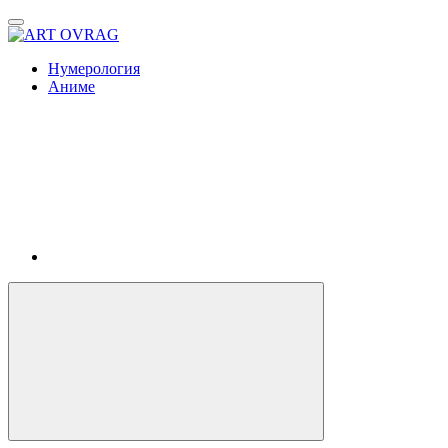
ART
OVRAG
Нумерология
Аниме