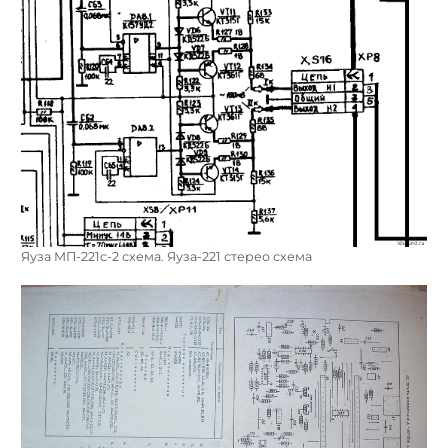
Яуза МП-221с-2 схема. Яуза-221 стерео схема