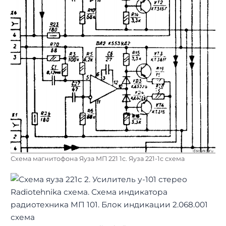
Схема магнитофона Яуза МП 221 1с. Яуза 221-1с схема