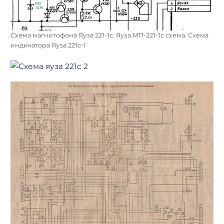
Схема магнитофона Яуза 221-1с. Яуза МП-221-1с схема. Схема
индикатора Яуза 221с-1