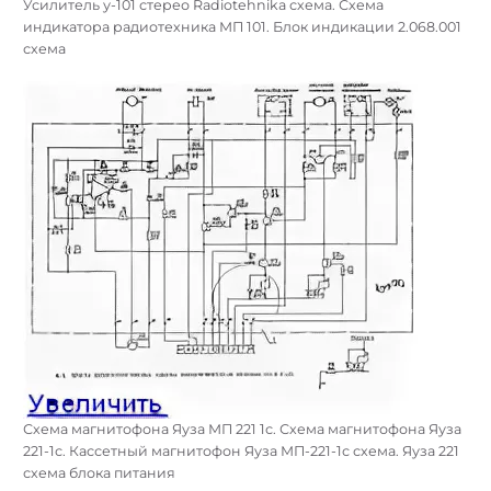
Усилитель у-101 стерео Radiotehnika схема. Схема
индикатора радиотехника МП 101. Блок индикации 2.068.001
схема
Схема магнитофона Яуза МП 221 1с. Схема магнитофона Яуза
221-1с. Кассетный магнитофон Яуза МП-221-1с схема. Яуза 221
схема блока питания