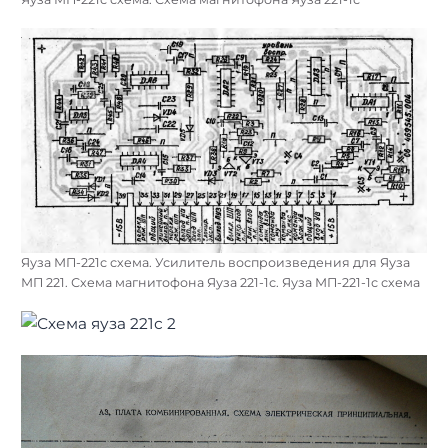
Яуза МП-221с схема. Усилитель воспроизведения для Яуза
МП 221. Схема магнитофона Яуза 221-1с. Яуза МП-221-1с схема