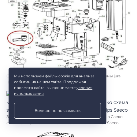
Схема кофеварки Saeco hd8325. Схема кофемашины jura
Мы используем файлы cookie для анализа
событий на нашем сайте. Продолжая
Impressa c5. Схема кофеварки Saeco 8325
просмотр сайта, вы принимаете
условия
использования
Больше не показывать
Электросхема кофемашины Филипс. Кофемашина Саеко
схема электрическая. Схема кофемашины Philips Saeco