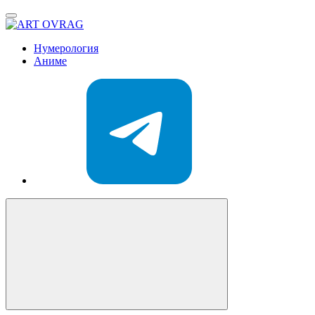
ART
OVRAG
Нумерология
Аниме