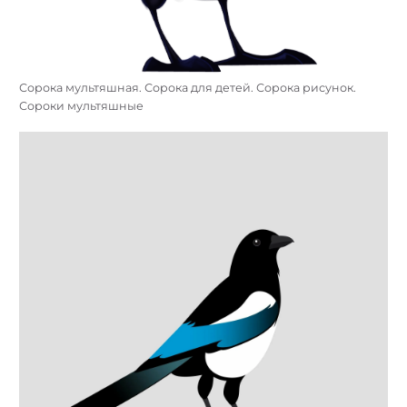
Сорока мультяшная. Сорока для детей. Сорока рисунок.
Сороки мультяшные