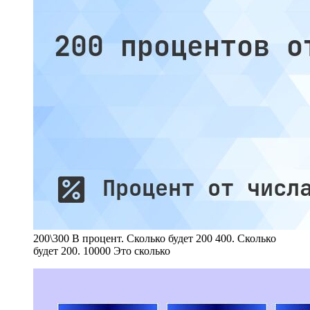
200\300 В процент. Сколько будет 200 400. Сколько
будет 200. 10000 Это сколько