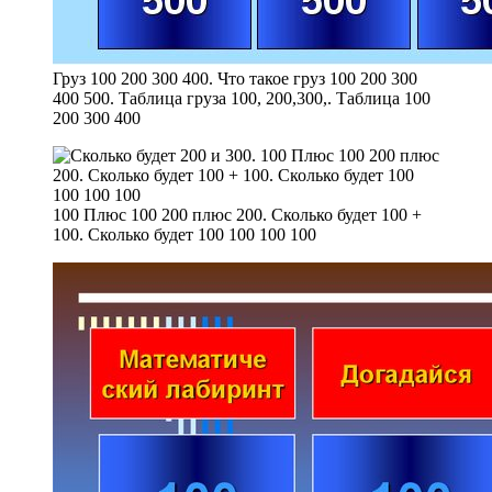
Груз 100 200 300 400. Что такое груз 100 200 300
400 500. Таблица груза 100, 200,300,. Таблица 100
200 300 400
100 Плюс 100 200 плюс 200. Сколько будет 100 +
100. Сколько будет 100 100 100 100