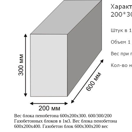
Вес блока пенобетона 600х200х300. 600/300/200
Газобетонных блоков в 1м3. Вес блока пенобетона
600х200х400. Газобетон блок 600х300х200 вес