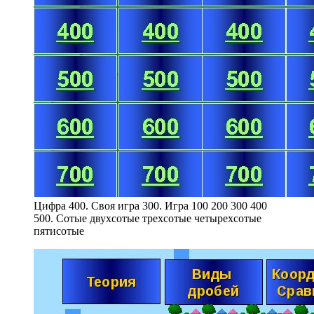
Цифра 400. Своя игра 300. Игра 100 200 300 400
500. Сотые двухсотые трехсотые четырехсотые
пятисотые