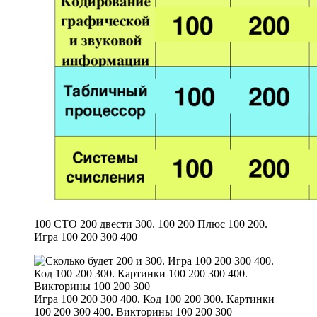
100 СТО 200 двести 300. 100 200 Плюс 100 200.
Игра 100 200 300 400
Игра 100 200 300 400. Код 100 200 300. Картинки
100 200 300 400. Викторины 100 200 300