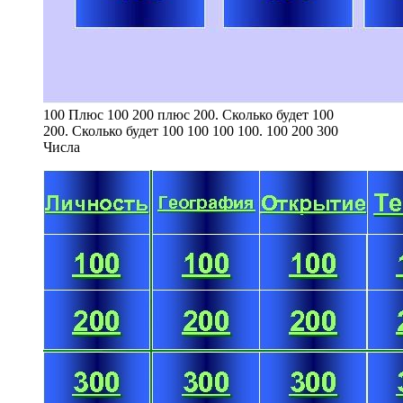
100 Плюс 100 200 плюс 200. Сколько будет 100
200. Сколько будет 100 100 100 100. 100 200 300
Числа