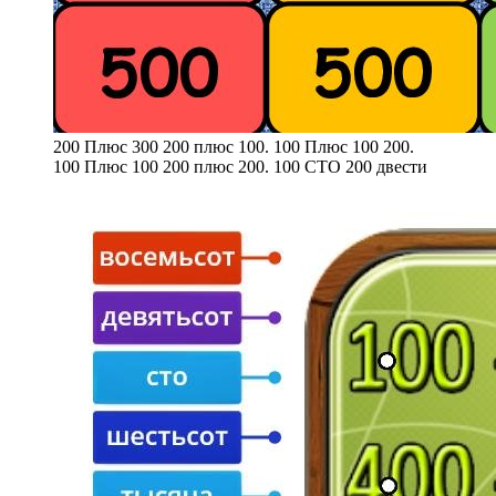
200 Плюс 300 200 плюс 100. 100 Плюс 100 200.
100 Плюс 100 200 плюс 200. 100 СТО 200 двести