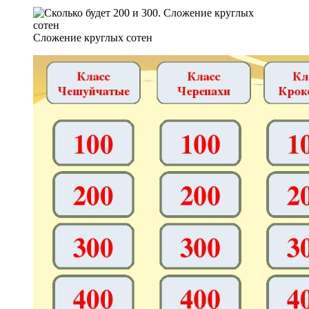
Сложение круглых сотен