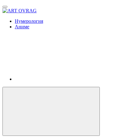
ART
OVRAG
Нумерология
Аниме