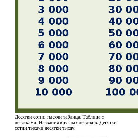
Десятки сотни тысячи таблица. Таблица с
десятками. Названия круглых десятков. Десятки
сотни тысячи десятки тысяч