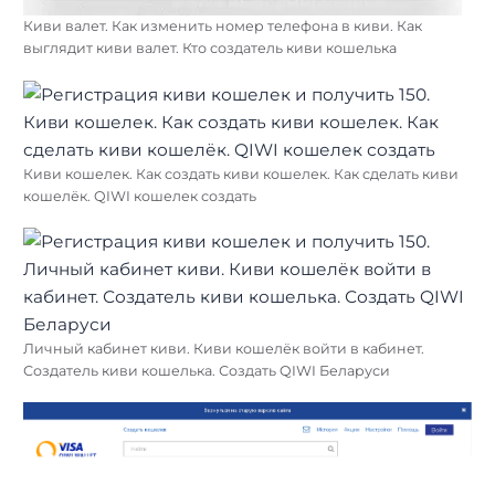
Киви валет. Как изменить номер телефона в киви. Как
выглядит киви валет. Кто создатель киви кошелька
Киви кошелек. Как создать киви кошелек. Как сделать киви
кошелёк. QIWI кошелек создать
Личный кабинет киви. Киви кошелёк войти в кабинет.
Создатель киви кошелька. Создать QIWI Беларуси
Найти: