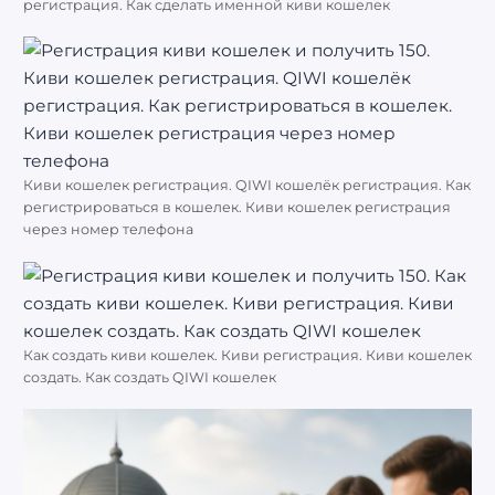
регистрация. Как сделать именной киви кошелек
Киви кошелек регистрация. QIWI кошелёк регистрация. Как
регистрироваться в кошелек. Киви кошелек регистрация
через номер телефона
Как создать киви кошелек. Киви регистрация. Киви кошелек
создать. Как создать QIWI кошелек