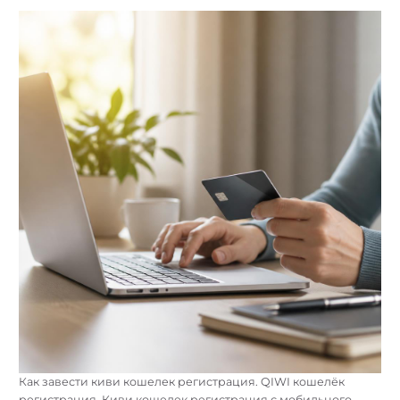
Как завести киви кошелек регистрация. QIWI кошелёк
регистрация. Киви кошелек регистрация с мобильного