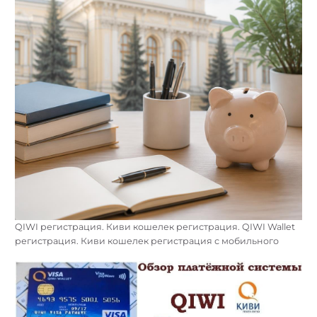
QIWI регистрация. Киви кошелек регистрация. QIWI Wallet
регистрация. Киви кошелек регистрация с мобильного