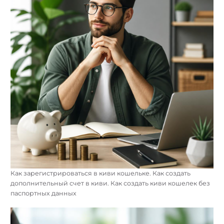
Как зарегистрироваться в киви кошельке. Как создать
дополнительный счет в киви. Как создать киви кошелек без
паспортных данных