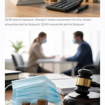
QIWI регистрация. Аккаунт киви кошелек что это. Киви
кошелек регистрация. QIWI кошелёк регистрация