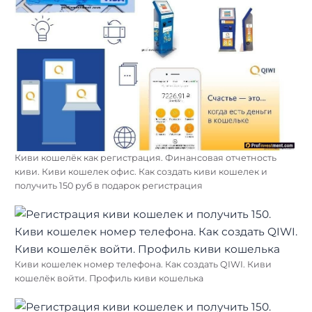
Киви кошелёк как регистрация. Финансовая отчетность
киви. Киви кошелек офис. Как создать киви кошелек и
получить 150 руб в подарок регистрация
Киви кошелек номер телефона. Как создать QIWI. Киви
кошелёк войти. Профиль киви кошелька