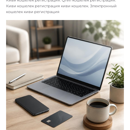
Киви кошелек регистрация. QIWI кошелёк регистрация.
Киви кошелек регистрация киви кошелек. Электронный
кошелек киви регистрация