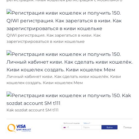
QIWI регистрация. Как зарегаться в киви. Как
зарегистрироваться в киви кошельке
Личный кабинет киви. Как сделать киви кошелёк. Киви
кошелек создать. Киви кошелек Мем
Kak sozdat account SM t111