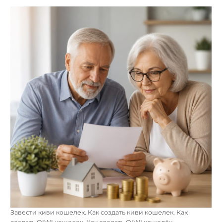
Завести киви кошелек. Как создать киви кошелек. Как