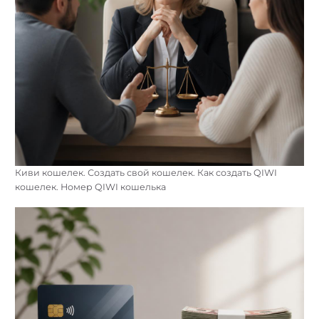
Киви кошелек. Создать свой кошелек. Как создать QIWI
кошелек. Номер QIWI кошелька