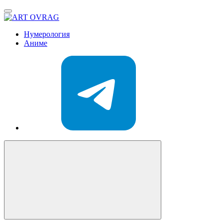
ART
OVRAG
Нумерология
Аниме