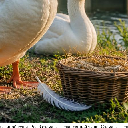
 свиной туши. Рис 8 схема разделки свиной туши. Схема разде