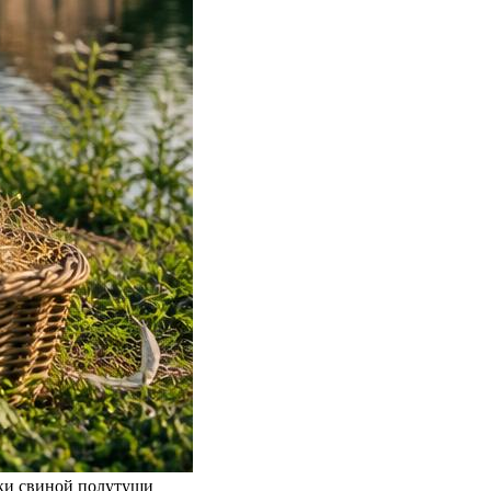
лки свиной полутуши