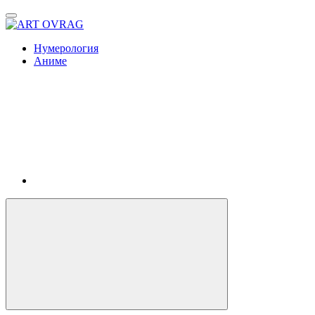
ART
OVRAG
Нумерология
Аниме