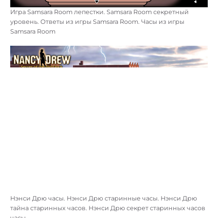
Игра Samsara Room лепестки. Samsara Room секретный
уровень. Ответы из игры Samsara Room. Часы из игры
Samsara Room
Нэнси Дрю часы. Нэнси Дрю старинные часы. Нэнси Дрю
тайна старинных часов. Нэнси Дрю секрет старинных часов
часы