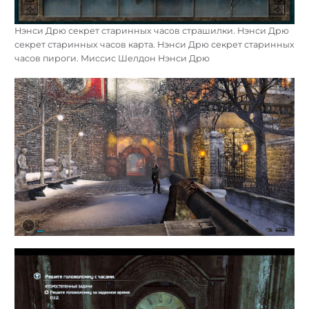
Нэнси Дрю секрет старинных часов страшилки. Нэнси Дрю
секрет старинных часов карта. Нэнси Дрю секрет старинных
часов пироги. Миссис Шелдон Нэнси Дрю