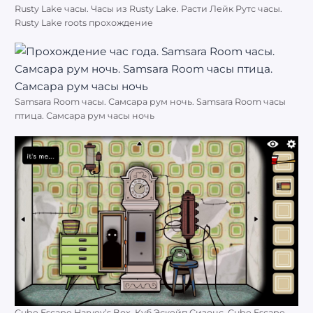
Rusty Lake часы. Часы из Rusty Lake. Расти Лейк Рутс часы.
Rusty Lake roots прохождение
Samsara Room часы. Самсара рум ночь. Samsara Room часы
птица. Самсара рум часы ночь
Cube Escape Harvey’s Box. Куб Эскейп Сизонс. Cube Escape