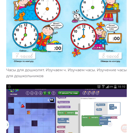
Часы для дошколят. Изучаем ч. Изучаем часы. Изучение часы
для дошкольников