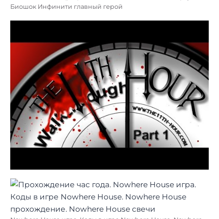
Биошок Инфинити главный герой