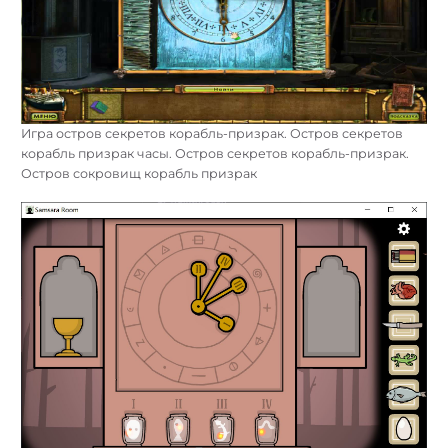
Игра остров секретов корабль-призрак. Остров секретов
корабль призрак часы. Остров секретов корабль-призрак.
Остров сокровищ корабль призрак