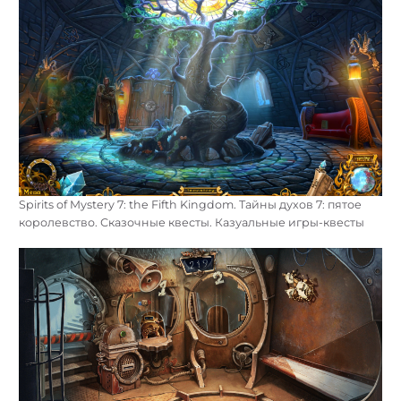
Spirits of Mystery 7: the Fifth Kingdom. Тайны духов 7: пятое
королевство. Сказочные квесты. Казуальные игры-квесты