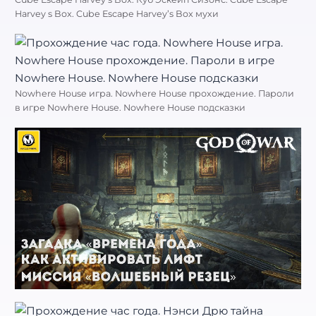
Harvey s Box. Cube Escape Harvey’s Box мухи
Nowhere House игра. Nowhere House прохождение. Пароли
в игре Nowhere House. Nowhere House подсказки