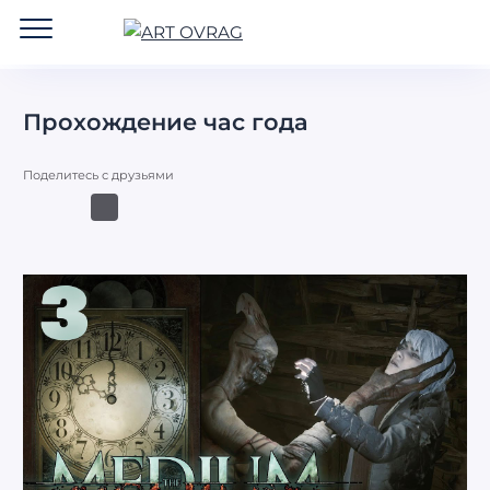
ART
OVRAG
Прохождение час года
Поделитесь с друзьями