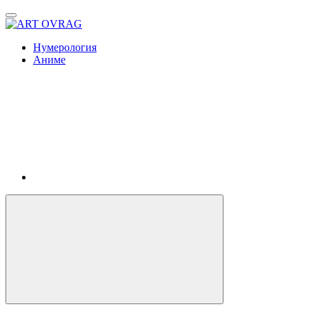
ART
OVRAG
Нумерология
Аниме