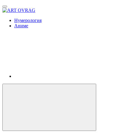
ART
OVRAG
Нумерология
Аниме