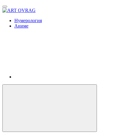
ART
OVRAG
Нумерология
Аниме