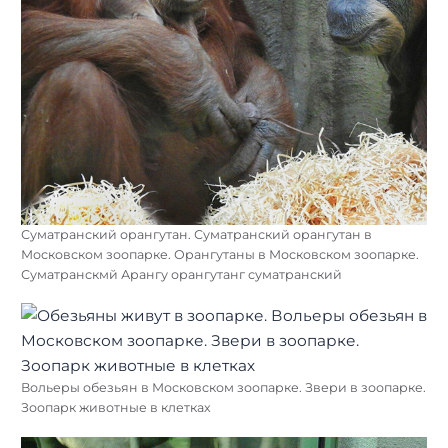
Суматранский орангутан. Суматранский орангутан в
Московском зоопарке. Орангутаны в Московском зоопарке.
Суматранскмй Арангу орангутанг суматранский
Вольеры обезьян в Московском зоопарке. Звери в зоопарке.
Зоопарк животные в клетках