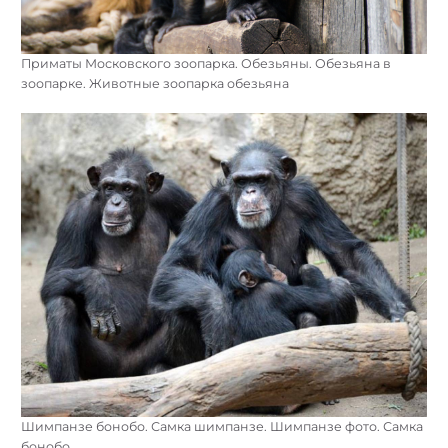
Приматы Московского зоопарка. Обезьяны. Обезьяна в
зоопарке. Животные зоопарка обезьяна
Шимпанзе бонобо. Самка шимпанзе. Шимпанзе фото. Самка
бонобо