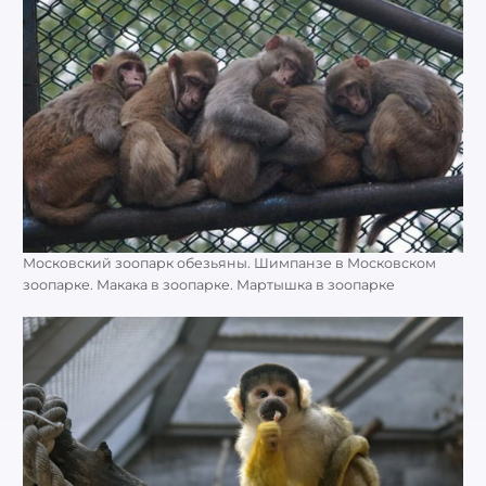
Московский зоопарк обезьяны. Шимпанзе в Московском
зоопарке. Макака в зоопарке. Мартышка в зоопарке