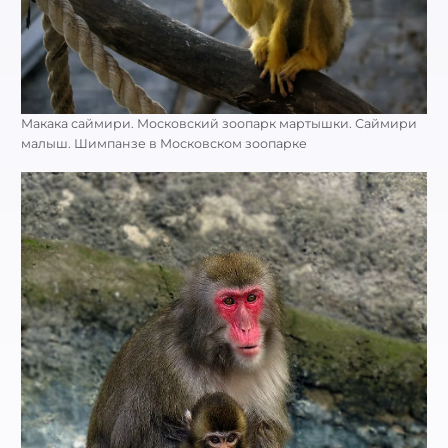
Макака саймири. Московский зоопарк мартышки. Саймири
малыш. Шимпанзе в Московском зоопарке