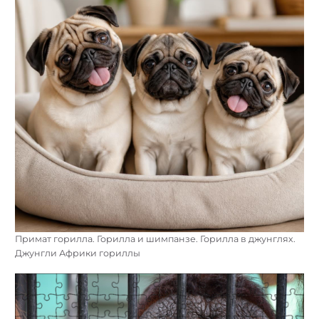
Примат горилла. Горилла и шимпанзе. Горилла в джунглях.
Джунгли Африки гориллы