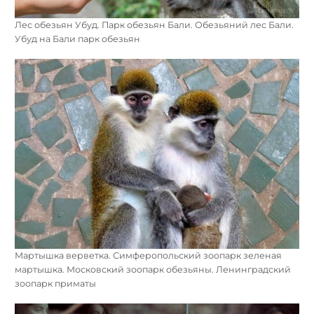
Лес обезьян Убуд. Парк обезьян Бали. Обезьяний лес Бали.
Убуд на Бали парк обезьян
Мартышка верветка. Симферопольский зоопарк зеленая
мартышка. Московский зоопарк обезьяны. Ленинградский
зоопарк приматы