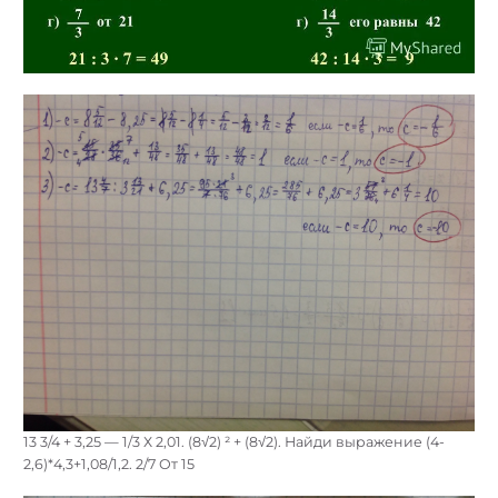
13 3/4 + 3,25 — 1/3 Х 2,01. (8√2) ² + (8√2). Найди выражение (4-
2,6)*4,3+1,08/1,2. 2/7 От 15