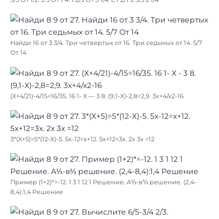
Найди 16 от 3 3/4. Три четвертых от 16. Три седьмых от 14. 5/7
От 14
(Х+4/21)-4/15=16/35. 16 1- Х — 3 8. (9,1-Х)-2,8=2,9. 3х+4/х2-16
3*(Х+5)=5*(12-Х)-5. 5х-12=х+12. 5х+12=3х. 2х 3х =12
Пример (1+2)*^-12. 1 3 1 12 1 Решение. А⅓-в⅓ решение. (2,4-
8,4):1,4 Решение