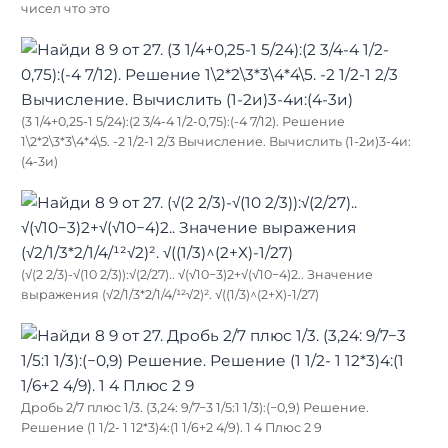
чисел что это
(3 1/4+0,25-1 5/24):(2 3/4-4 1/2-0,75):(-4 7/12). Решение
1\2*2\3*3\4*4\5. -2 1/2-1 2/3 Вычисление. Вычислить (1-2и)3-4и:
(4-3и)
(√(2 2/3)-√(10 2/3)):√(2/27).. √(√10−3)2+√(√10−4)2.. Значение
выражения (√2/1/3*2/1/4/¹²√2)². √((1/3)^(2+Х)-1/27)
Дробь 2/7 плюс 1/3. (3,24: 9/7−3 1/5:1 1/3):(−0,9) Решение.
Решение (1 1/2- 1 12*3)4:(1 1/6+2 4/9). 1 4 Плюс 2 9