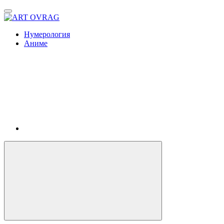
ART
OVRAG
Нумерология
Аниме