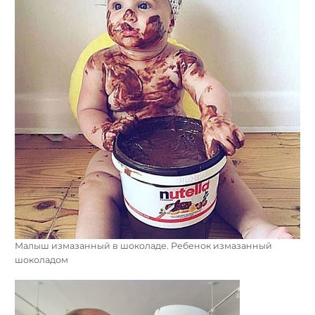
Малыш измазанный в шоколаде. Ребенок измазанный
шоколадом