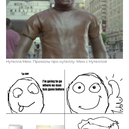
Нутелла Мем. Приколы про нутеллу. Мем с Нутеллой