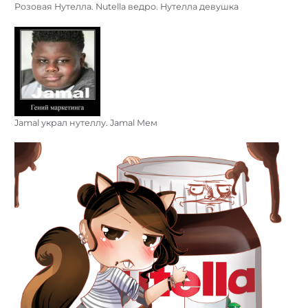
Розовая Нутелла. Nutella ведро. Нутелла девушка
Jamal украл нутеллу. Jamal Мем