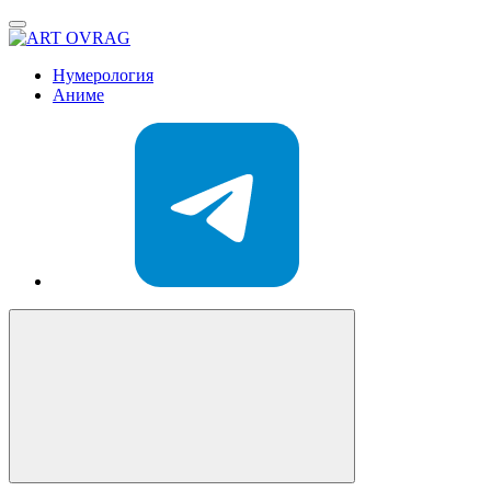
ART
OVRAG
Нумерология
Аниме