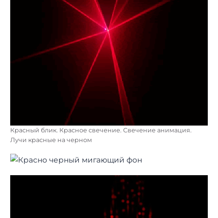
Красный блик. Красное свечение. Свечение анимация.
Лучи красные на черном