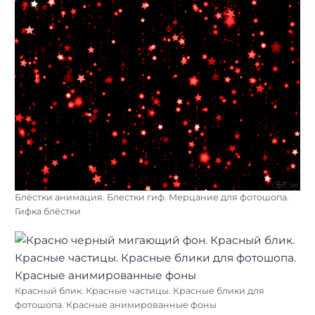
Блёстки анимация. Блестки гиф. Мерцание для фотошопа.
Гифка блёстки
Красный блик. Красные частицы. Красные блики для
фотошопа. Красные анимированные фоны