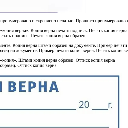
 пронумеровано и скреплено печатью. Прошито пронумеровано к
ечать подпись. Печать копия верна образец
азец на документе. Пример печати копия верна. Печать копия ве
образец. Оттиск копия верна