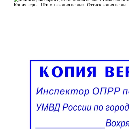
Копия верна. Штамп «копия верна». Оттиск копия верна. 