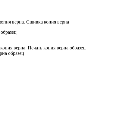
опия верна. Сшивка копия верна
рна образец