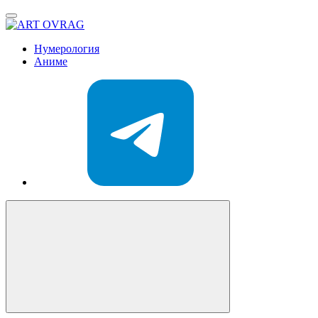
ART
OVRAG
Нумерология
Аниме