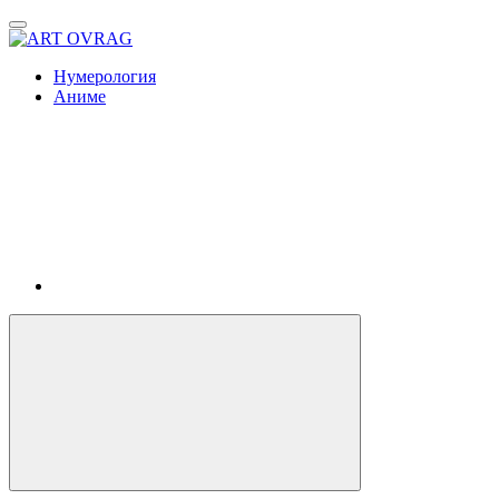
ART
OVRAG
Нумерология
Аниме