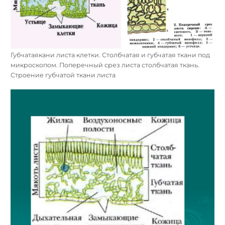
Губчатаякани листа клетки. Столбчатая и губчатая ткани под
микроскопом. Поперечный срез листа столбчатая ткань.
Строение губчатой ткани листа