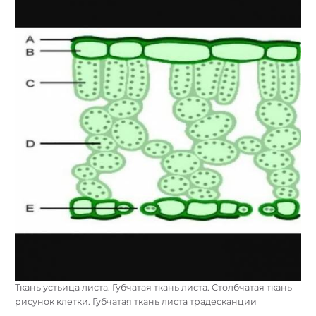
Ткань устьица листа. Губчатая ткань листа. Столбчатая ткань
рисунок клетки. Губчатая ткань листа традесканции