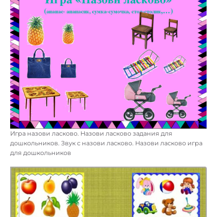
Игра назови ласково. Назови ласково задания для
дошкольников. Звук с назови ласково. Назови ласково игра
для дошкольников