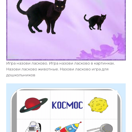
Игра назови ласково. Игра назови ласково в картинках.
Назови ласково животные. Назови ласково игра для
дошкольников