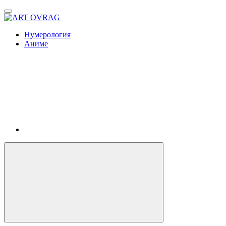
ART
OVRAG
Нумерология
Аниме