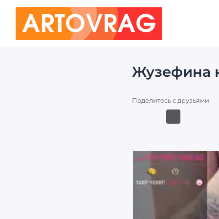
ART
OVRAG
Жузефина к
Поделитесь с друзьями