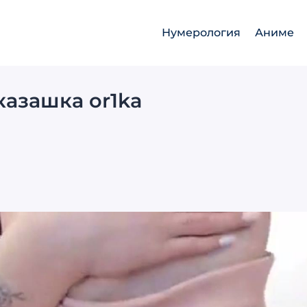
Нумерология
Аниме
азашка or1ka