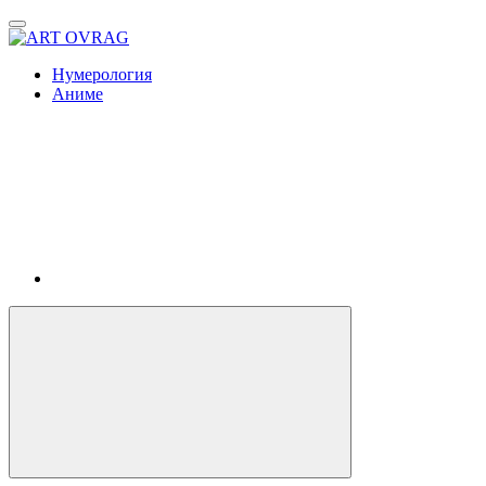
ART
OVRAG
Нумерология
Аниме