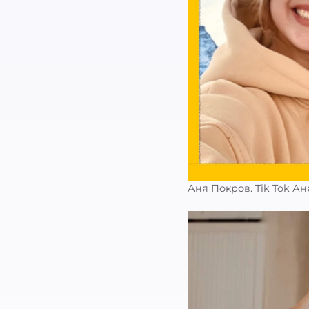
Аня Покров. Tik Tok А