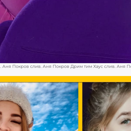
. Аня Покров слив. Аня Покров Дрим тим Хаус слив. Аня 