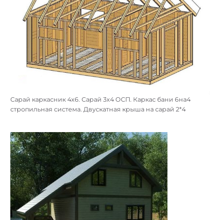
Сарай каркасник 4х6. Сарай 3х4 ОСП. Каркас бани 6на4
стропильная система. Двускатная крыша на сарай 2*4