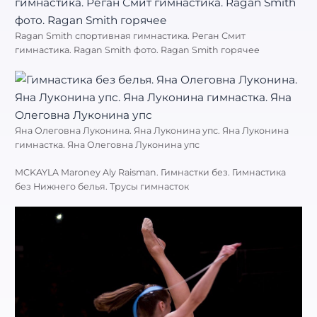
Ragan Smith спортивная гимнастика. Реган Смит
гимнастика. Ragan Smith фото. Ragan Smith горячее
Яна Олеговна Луконина. Яна Луконина упс. Яна Луконина
гимнастка. Яна Олеговна Луконина упс
MCKAYLA Maroney Aly Raisman. Гимнастки без. Гимнастика
без Нижнего белья. Трусы гимнасток