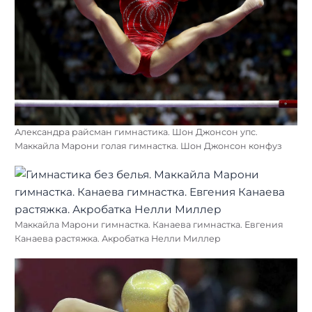
Александра райсман гимнастика. Шон Джонсон упс.
Маккайла Марони голая гимнастка. Шон Джонсон конфуз
Маккайла Марони гимнастка. Канаева гимнастка. Евгения
Канаева растяжка. Акробатка Нелли Миллер