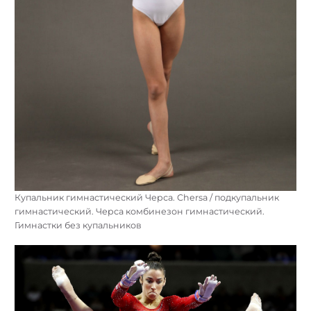
Купальник гимнастический Черса. Chersa / подкупальник
гимнастический. Черса комбинезон гимнастический.
Гимнастки без купальников