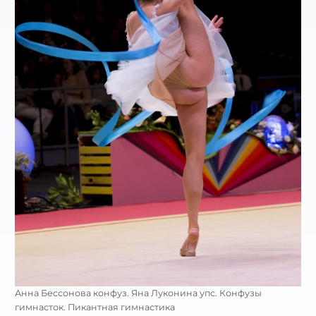
Анна Бессонова конфуз. Яна Луконина упс. Конфузы
гимнасток. Пикантная гимнастика