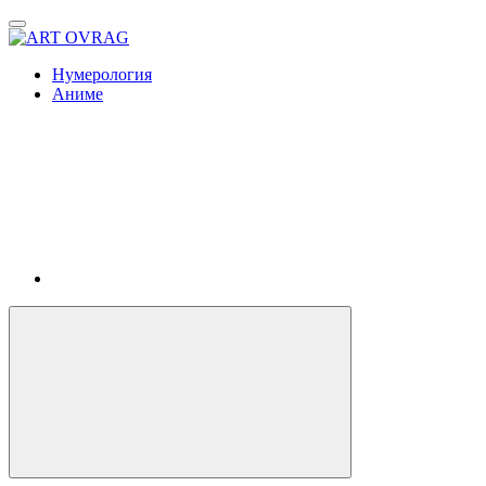
ART
OVRAG
Нумерология
Аниме