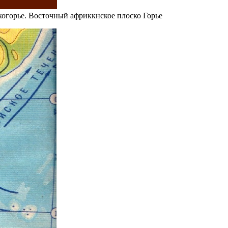
огорье. Восточный африккнское плоско Горье