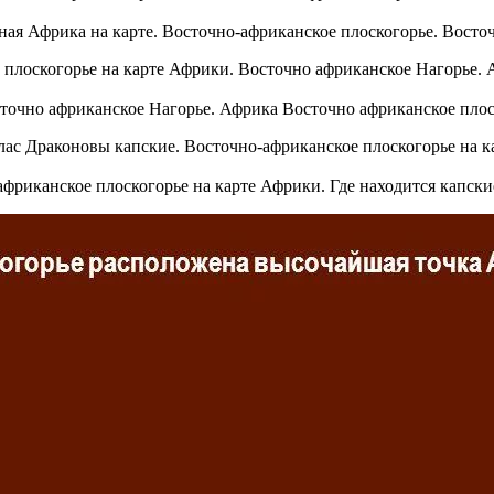
ная Африка на карте. Восточно-африканское плоскогорье. Восто
точно африканское Нагорье. Африка Восточно африканское плос
фриканское плоскогорье на карте Африки. Где находится капск