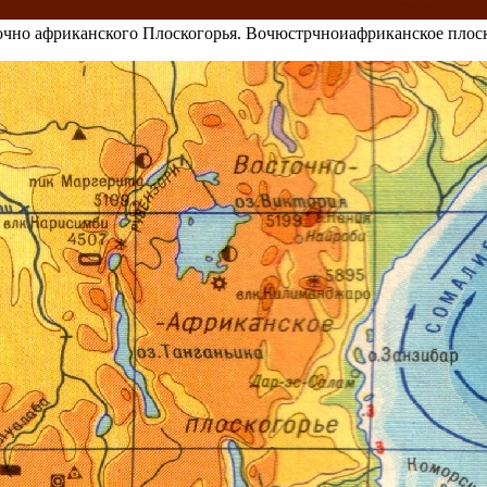
очно африканского Плоскогорья. Вочюстрчноиафриканское плоск