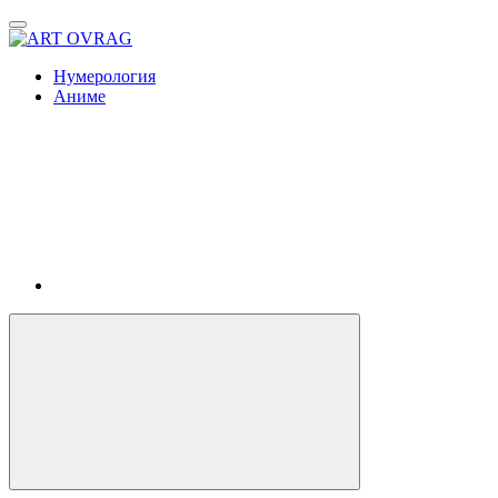
ART
OVRAG
Нумерология
Аниме