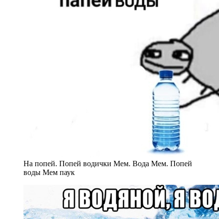
На попей. Попей водички Мем. Вода Мем. Попей
воды Мем паук