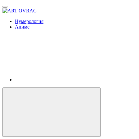
ART
OVRAG
Нумерология
Аниме